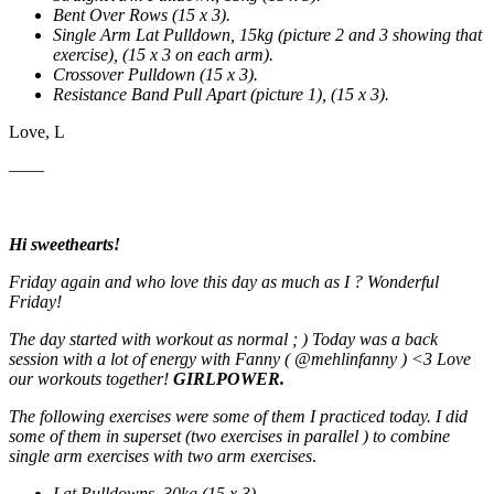
Bent Over Rows (15 x 3).
Single Arm Lat Pulldown, 15kg (picture 2 and 3 showing that
exercise), (15 x 3 on each arm).
Crossover Pulldown (15 x 3).
Resistance Band Pull Apart (picture 1), (15 x 3).
Love, L
——
Hi sweethearts!
Friday again and who love this day as much as I ? Wonderful
Friday!
The day started with workout as normal ; ) Today was a back
session with a lot of energy with Fanny ( @mehlinfanny ) <3 Love
our workouts together!
GIRLPOWER.
The following exercises were some of them I practiced today. I did
some of them in superset (two exercises in parallel ) to combine
single arm exercises with two arm exercises
.
Lat Pulldowns, 30kg (15 x 3).