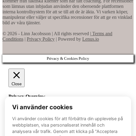
kommer från faktiska klienter som har fått coaching. För recensioner
som lämnas utan inbjudan använder den oberoende plattformen
interna kontrollsystem för att se till att de är äkta. Vi varken köper,
manipulerar eller väljer ut specifika recensioner för att ge en vinklad
bild av våra tjänster.
© 2026 - Linn Jacobsson | All rights reserved |
Terms and
Conditions
|
Privacy Policy
| Powered by
Lenus.io
Privacy & Cookies Policy
Close
Privacy Overview
This website uses cookies to improve your experience while
you navigate through the website. Out of these cookies, the
cookies that are categorized as necessary are stored on your
browser as they are essential for the working of basic
functionalities of the website. We also use third-party cookies
that help us analyze and understand how you use this website.