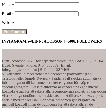
Name
*
Email
*
Website
INSTAGRAM: @LINNJACOBSON | +500k FOLLOWERS
Linn Jacobsson AB | Bolagspartner avveckling, Box 1067, 221 04
Lund, Sverige | Phone: 0704-833889 | Email:
info@linnjacobsson.nu | BID: 559152-7469
Vi kan samla in recensioner via oberoende plattformar (t.ex.
Trustpilot eller Simply Review). I sådana fall skickas automatiska
inbjudningar ut till konsumenter efter ett genomfört köp eller
coachingprogram. Dessa plattformar använder sina egna interna
kontrollsystem för att säkerställa recensionernas äkthet. Vi kan också
visa skriftliga omdömen som skickats direkt till oss via t.ex. e-post,
sociala medier eller DM. För dessa omdömen gör vi själva en
manuell kontroll innan de publiceras för att säkerställa att de