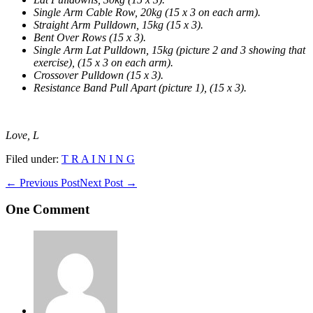
Single Arm Cable Row, 20kg (15 x 3 on each arm).
Straight Arm Pulldown, 15kg (15 x 3).
Bent Over Rows (15 x 3).
Single Arm Lat Pulldown, 15kg (picture 2 and 3 showing that
exercise), (15 x 3 on each arm).
Crossover Pulldown (15 x 3).
Resistance Band Pull Apart (picture 1), (15 x 3).
Love, L
Filed under:
T R A I N I N G
Post
← Previous Post
Next Post →
Navigation
One
Comment