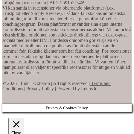
info@linnjacobsson.nu | BID: 559152-7469
Vi kan samla in recensioner via oberoende plattformar (t.ex.
Trustpilot eller Simply Review). I sådana fall skickas automatiska
inbjudningar ut till konsumenter efter ett genomfört köp eller
coachingprogram. Dessa plattformar använder sina egna interna
kontrollsystem för att säkerställa recensionernas äkthet. Vi kan också
visa skriftliga omdömen som skickats direkt till oss via t.ex. e-post,
sociala medier eller DM. För dessa omdömen gör vi själva en
manuell kontroll innan de publiceras för att säkerställa att de
kommer från faktiska klienter som har fått coaching. För recensioner
som lämnas utan inbjudan använder den oberoende plattformen
interna kontrollsystem för att se till att de är äkta. Vi varken köper,
manipulerar eller väljer ut specifika recensioner för att ge en vinklad
bild av våra tjänster.
© 2026 - Linn Jacobsson | All rights reserved |
Terms and
Conditions
|
Privacy Policy
| Powered by
Lenus.io
Privacy & Cookies Policy
Close