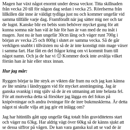
Magen har växt något enormt under dessa veckor. Titta skillnaden
från vecka 20 till för någon dag sedan i vecka 25. Rörelserna från
lillkillen där inne är väldigt tydliga just nu och kommer ungefär vid
samma tillfälle varje dag. Framförallt när jag sätter mig ner och tar
de lugnt. Kanske blir en bebis som behöver mycket gung för att
kunna somna när han väl är här för han är van med de nu inåt i
magen. Just nu är han ungefär 30cm lång och väger runt 700g i
början av vecka 25 och 800g i slutet av samma vecka. Så de går
verkligen snabbt i tillväxten nu så de är inte konstigt min mage växer
i samma fart. Har fått en del frågor kring om vi kommit fram till
något namn. Och ja de har vi 🙂 Kommer dock inte avslöja vilket
förrän han är här eller strax innan.
Hur jag mår:
Ryggen börjar ta lite stryk av vikten där fram nu och jag kan känna
av lite smärta i ländryggen vid för mycket ansträngning. Jag är
ganska svankig i mig själv så de är en utmaning att inte belasta fel.
För att motverka detta så försöker jag lägga en del fokus på
knipövningar och andra övningar för de inre bukmusklerna. Är detta
något ni skulle vilja att jag gör ett inlägg om?
Jag har hitintills gått upp ungefär 6kg totalt från graviditetens start
och väger nu 63kg. Har aldrig vägt över 60kg så de känns sjukt att
se dessa siffror på vågen. De kan vara ganska kul att se vad de är