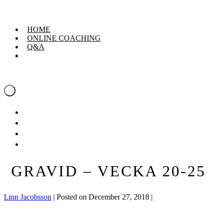
Skip
Linn Jacobsson
to
content
HOME
ONLINE COACHING
Q&A
Linn Jacobsson
Menu
Toggle
HOME
ONLINE COACHING
Q&A
GRAVID – VECKA 20-25
Linn Jacobsson
|
Posted on
December 27, 2018
|