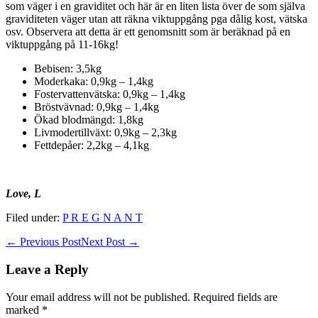
som väger i en graviditet och här är en liten lista över de som själva
graviditeten väger utan att räkna viktuppgång pga dålig kost, vätska
osv. Observera att detta är ett genomsnitt som är beräknad på en
viktuppgång på 11-16kg!
Bebisen: 3,5kg
Moderkaka: 0,9kg – 1,4kg
Fostervattenvätska: 0,9kg – 1,4kg
Bröstvävnad: 0,9kg – 1,4kg
Ökad blodmängd: 1,8kg
Livmodertillväxt: 0,9kg – 2,3kg
Fettdepåer: 2,2kg – 4,1kg
Love, L
Filed under:
P R E G N A N T
Post
← Previous Post
Next Post →
Navigation
Leave a Reply
Your email address will not be published.
Required fields are
marked
*