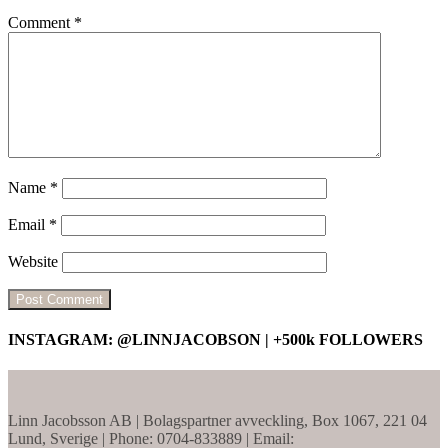
Comment
*
Name
*
Email
*
Website
INSTAGRAM: @LINNJACOBSON | +500k FOLLOWERS
Linn Jacobsson AB | Bolagspartner avveckling, Box 1067, 221 04
Lund, Sverige | Phone: 0704-833889 | Email: