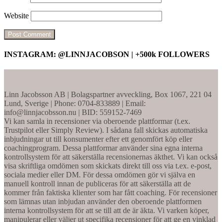
Website
INSTAGRAM: @LINNJACOBSON | +500k FOLLOWERS
Linn Jacobsson AB | Bolagspartner avveckling, Box 1067, 221 04
Lund, Sverige | Phone: 0704-833889 | Email:
info@linnjacobsson.nu | BID: 559152-7469
Vi kan samla in recensioner via oberoende plattformar (t.ex.
Trustpilot eller Simply Review). I sådana fall skickas automatiska
inbjudningar ut till konsumenter efter ett genomfört köp eller
coachingprogram. Dessa plattformar använder sina egna interna
kontrollsystem för att säkerställa recensionernas äkthet. Vi kan också
visa skriftliga omdömen som skickats direkt till oss via t.ex. e-post,
sociala medier eller DM. För dessa omdömen gör vi själva en
manuell kontroll innan de publiceras för att säkerställa att de
kommer från faktiska klienter som har fått coaching. För recensioner
som lämnas utan inbjudan använder den oberoende plattformen
interna kontrollsystem för att se till att de är äkta. Vi varken köper,
manipulerar eller väljer ut specifika recensioner för att ge en vinklad