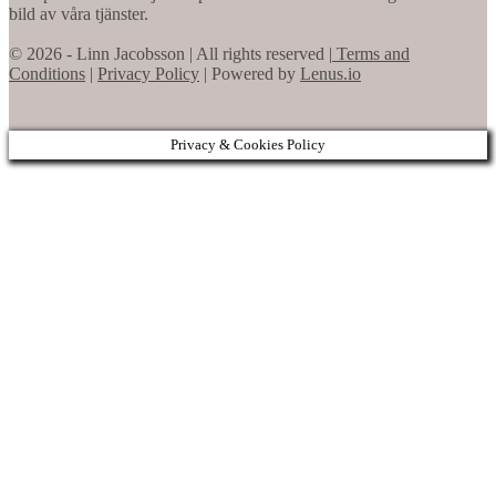
bild av våra tjänster.
© 2026 - Linn Jacobsson | All rights reserved |
Terms and
Conditions
|
Privacy Policy
| Powered by
Lenus.io
Privacy & Cookies Policy
Scroll
to
Top