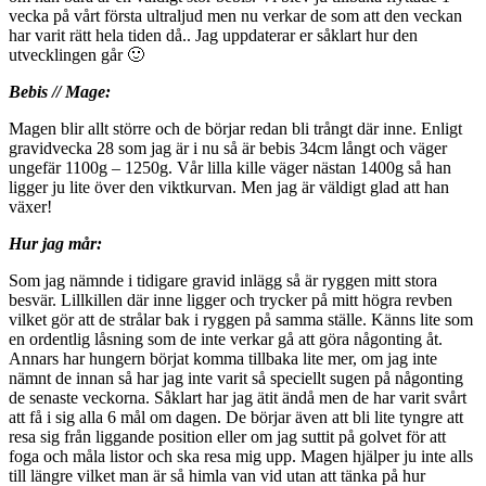
vecka på vårt första ultraljud men nu verkar de som att den veckan
har varit rätt hela tiden då.. Jag uppdaterar er såklart hur den
utvecklingen går 🙂
Bebis // Mage:
Magen blir allt större och de börjar redan bli trångt där inne. Enligt
gravidvecka 28 som jag är i nu så är bebis 34cm långt och väger
ungefär 1100g – 1250g. Vår lilla kille väger nästan 1400g så han
ligger ju lite över den viktkurvan. Men jag är väldigt glad att han
växer!
Hur jag mår:
Som jag nämnde i tidigare gravid inlägg så är ryggen mitt stora
besvär. Lillkillen där inne ligger och trycker på mitt högra revben
vilket gör att de strålar bak i ryggen på samma ställe. Känns lite som
en ordentlig låsning som de inte verkar gå att göra någonting åt.
Annars har hungern börjat komma tillbaka lite mer, om jag inte
nämnt de innan så har jag inte varit så speciellt sugen på någonting
de senaste veckorna. Såklart har jag ätit ändå men de har varit svårt
att få i sig alla 6 mål om dagen. De börjar även att bli lite tyngre att
resa sig från liggande position eller om jag suttit på golvet för att
foga och måla listor och ska resa mig upp. Magen hjälper ju inte alls
till längre vilket man är så himla van vid utan att tänka på hur