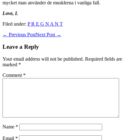
mycket man använder de musklerna i vanliga fall.
Love, L
Filed under:
P R E G N A N T
Post
← Previous Post
Next Post →
Navigation
Leave a Reply
Your email address will not be published.
Required fields are
marked
*
Comment
*
Name
*
Email
*