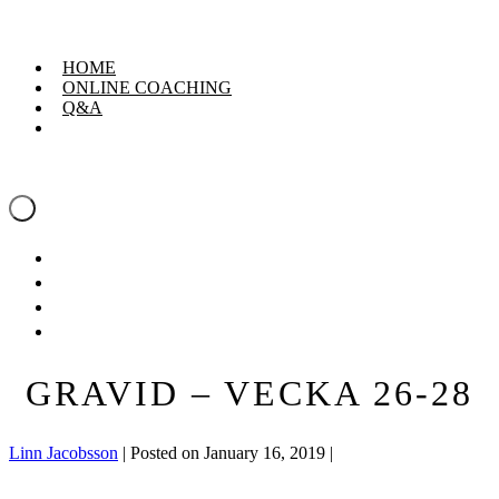
Skip
Linn Jacobsson
to
content
HOME
ONLINE COACHING
Q&A
Linn Jacobsson
Menu
Toggle
HOME
ONLINE COACHING
Q&A
GRAVID – VECKA 26-28
Linn Jacobsson
|
Posted on
January 16, 2019
|