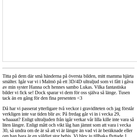
Titta på dem där små händerna på översta bilden, mitt mamma hjärta
smälter. Igår var vi i Malmö på ett 3D/4D ultraljud som vi fått i gåva
av min syster Hanna och hennes sambo Lukas. Vilka fantastiska
bilder vi fick se! Dock sparar vi dem för oss själva så länge. Tusen
tack än en gång för den fina presenten <3
Då har vi passerat ytterligare två veckor i graviditeten och jag förstår
verkligen inte var tiden blir av. På fredag går vi in i vecka 29,
whaaaat? Enligt ultraljuden från igår verkar vår lilla kille inte vara så
liten längre. Enligt mått och vikt låg han jämnt som att vara i vecka
30, så undra om de är så att vi är längre än vad vi är beräknade eller
om han bara är en väldigt stor bebis. Vi blev ju tillbaka flyttade 1