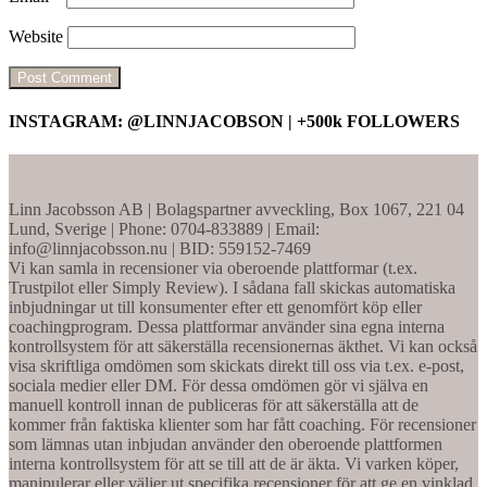
Website
INSTAGRAM: @LINNJACOBSON | +500k FOLLOWERS
Linn Jacobsson AB | Bolagspartner avveckling, Box 1067, 221 04
Lund, Sverige | Phone: 0704-833889 | Email:
info@linnjacobsson.nu | BID: 559152-7469
Vi kan samla in recensioner via oberoende plattformar (t.ex.
Trustpilot eller Simply Review). I sådana fall skickas automatiska
inbjudningar ut till konsumenter efter ett genomfört köp eller
coachingprogram. Dessa plattformar använder sina egna interna
kontrollsystem för att säkerställa recensionernas äkthet. Vi kan också
visa skriftliga omdömen som skickats direkt till oss via t.ex. e-post,
sociala medier eller DM. För dessa omdömen gör vi själva en
manuell kontroll innan de publiceras för att säkerställa att de
kommer från faktiska klienter som har fått coaching. För recensioner
som lämnas utan inbjudan använder den oberoende plattformen
interna kontrollsystem för att se till att de är äkta. Vi varken köper,
manipulerar eller väljer ut specifika recensioner för att ge en vinklad