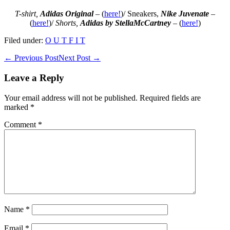
T-shirt,
Adidas Original
–
(
here!
)/ Sneakers,
Nike Juvenate
–
(
here!
)/
Shorts,
Adidas by StellaMcCartney
–
(
here!
)
Filed under:
O U T F I T
Post
← Previous Post
Next Post →
Navigation
Leave a Reply
Your email address will not be published.
Required fields are
marked
*
Comment
*
Name
*
Email
*