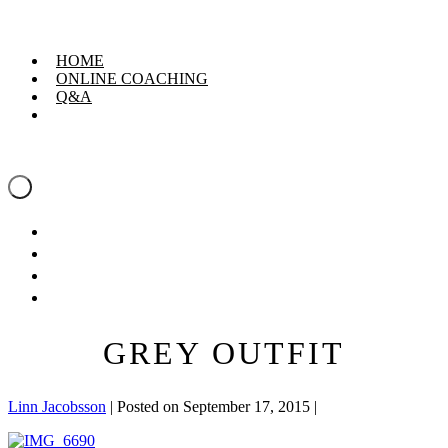
Skip
Linn Jacobsson
to
content
HOME
ONLINE COACHING
Q&A
Linn Jacobsson
Menu
Toggle
HOME
ONLINE COACHING
Q&A
GREY OUTFIT
Linn Jacobsson
|
Posted on
September 17, 2015
|