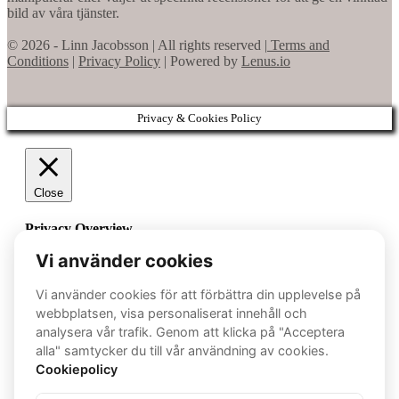
bild av våra tjänster.
© 2026 - Linn Jacobsson | All rights reserved |
Terms and
Conditions
|
Privacy Policy
| Powered by
Lenus.io
Privacy & Cookies Policy
Close
Privacy Overview
This website uses cookies to improve your experience while
you navigate through the website. Out of these cookies, the
cookies that are categorized as necessary are stored on your
browser as they are essential for the working of basic
functionalities of the website. We also use third-party cookies
that help us analyze and understand how you use this website.
These cookies will be stored in your browser only with your
consent. You also have the option to opt-out of these cookies.
But opting out of some of these cookies may have an effect