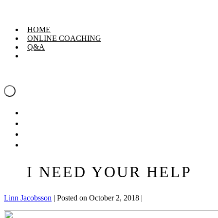
Skip
Linn Jacobsson
to
content
HOME
ONLINE COACHING
Q&A
Linn Jacobsson
Menu
Toggle
HOME
ONLINE COACHING
Q&A
I NEED YOUR HELP
Linn Jacobsson
|
Posted on
October 2, 2018
|