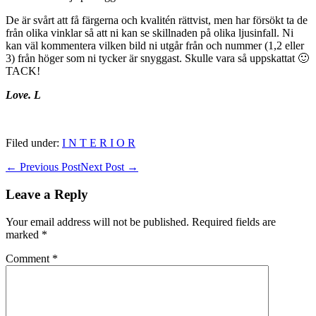
De är svårt att få färgerna och kvalitén rättvist, men har försökt ta de
från olika vinklar så att ni kan se skillnaden på olika ljusinfall. Ni
kan väl kommentera vilken bild ni utgår från och nummer (1,2 eller
3) från höger som ni tycker är snyggast. Skulle vara så uppskattat 🙂
TACK!
Love. L
Filed under:
I N T E R I O R
Post
← Previous Post
Next Post →
Navigation
Leave a Reply
Your email address will not be published.
Required fields are
marked
*
Comment
*