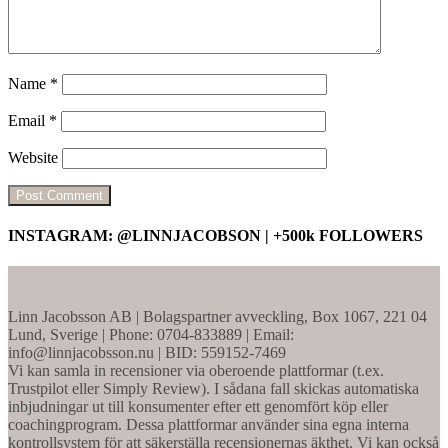
Name
*
Email
*
Website
INSTAGRAM: @LINNJACOBSON | +500k FOLLOWERS
Linn Jacobsson AB | Bolagspartner avveckling, Box 1067, 221 04
Lund, Sverige | Phone: 0704-833889 | Email:
info@linnjacobsson.nu | BID: 559152-7469
Vi kan samla in recensioner via oberoende plattformar (t.ex.
Trustpilot eller Simply Review). I sådana fall skickas automatiska
inbjudningar ut till konsumenter efter ett genomfört köp eller
coachingprogram. Dessa plattformar använder sina egna interna
kontrollsystem för att säkerställa recensionernas äkthet. Vi kan också