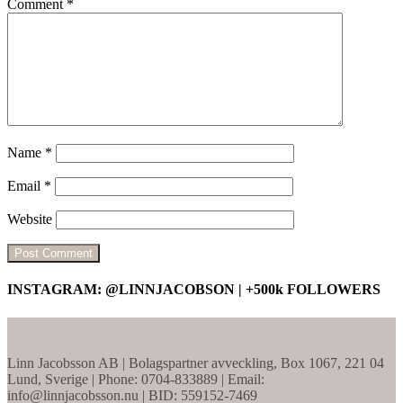
Comment
*
Name
*
Email
*
Website
INSTAGRAM: @LINNJACOBSON | +500k FOLLOWERS
Linn Jacobsson AB | Bolagspartner avveckling, Box 1067, 221 04
Lund, Sverige | Phone: 0704-833889 | Email:
info@linnjacobsson.nu | BID: 559152-7469