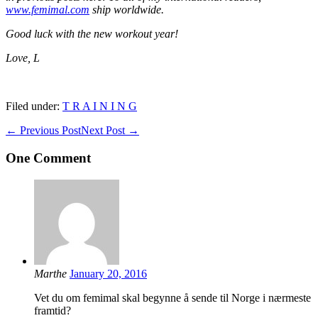
www.femimal.com
ship worldwide.
Good luck with the new workout year!
Love, L
Filed under:
T R A I N I N G
Post
← Previous Post
Next Post →
Navigation
One
Comment
Marthe
January 20, 2016
Vet du om femimal skal begynne å sende til Norge i nærmeste
framtid?