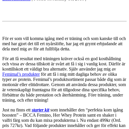
För er som vill komma igång med er träning och som kanske till och
med har gjort det till ert nyårslöfte, har jag ett grymt erbjudande att
dela med mig av för att fullfölja detta.
För att få resultat med träningen kräver också en god kosthållning
och vissa av dessa tillskott är svårt att få i sig i vanlig kost. Därför är
kosttillskott ett väldigt bra alternativ. Själv använder jag mig av
Femimal’s produkter
för att få i mig mitt dagliga behov av olika
typer av protein. Femimal’s produktsortiment passar både dig som är
motionär eller elitidrottare. Genom att använda dessa produkter, som
är vetenskapligt framtagna för att tillgodose dina specifika behov,
förbättrar du både prestation och återhämtning. Före träning, under
träning, och efter träning!
Just nu finns ett
starter kit
som innehåller den “perfekta kom igång
boosten” – BCCA Femino, Her Whey Protein samt en shaker i
valfri färg som du kan mixa produkterna i. Nu endast 499kr (Ord.
pris 727kr). Vad följande produkter innehåller och ger för effekt kan