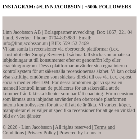
INSTAGRAM: @LINNJACOBSON | +500k FOLLOWERS
Linn Jacobsson AB | Bolagspartner avveckling, Box 1067, 221 04
Lund, Sverige | Phone: 0704-833889 | Email:
info@linnjacobsson.nu | BID: 559152-7469
Vi kan samla in recensioner via oberoende plattformar (t.ex.
Trustpilot eller Simply Review). I sådana fall skickas automatiska
inbjudningar ut till konsumenter efter ett genomfört köp eller
coachingprogram. Dessa plattformar använder sina egna interna
kontrollsystem för att säkerställa recensionernas äkthet. Vi kan också
visa skriftliga omdömen som skickats direkt till oss via t.ex. e-post,
sociala medier eller DM. För dessa omdömen gör vi själva en
manuell kontroll innan de publiceras för att säkerställa att de
kommer från faktiska klienter som har fått coaching. För recensioner
som lämnas utan inbjudan använder den oberoende plattformen
interna kontrollsystem för att se till att de är äkta. Vi varken köper,
manipulerar eller väljer ut specifika recensioner för att ge en vinklad
bild av våra tjänster.
© 2026 - Linn Jacobsson | All rights reserved |
Terms and
Conditions
|
Privacy Policy
| Powered by
Lenus.io