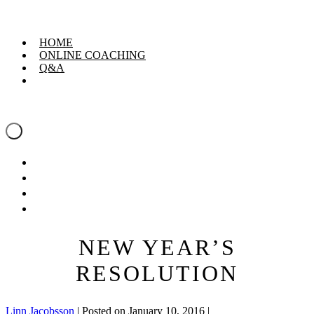
Skip
Linn Jacobsson
to
content
HOME
ONLINE COACHING
Q&A
Linn Jacobsson
Menu
Toggle
HOME
ONLINE COACHING
Q&A
NEW YEAR’S
RESOLUTION
Linn Jacobsson
|
Posted on
January 10, 2016
|