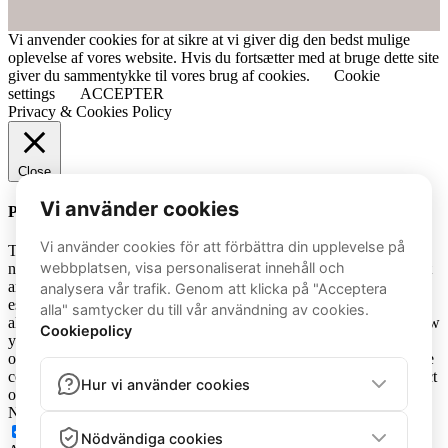
Vi anvender cookies for at sikre at vi giver dig den bedst mulige
oplevelse af vores website. Hvis du fortsætter med at bruge dette site
giver du sammentykke til vores brug af cookies.
Cookie
settings
ACCEPTER
Privacy & Cookies Policy
Close
Privacy Overview
This website uses cookies to improve your experience while you
navigate through the website. Out of these cookies, the cookies that
are categorized as necessary are stored on your browser as they are
essential for the working of basic functionalities of the website. We
also use third-party cookies that help us analyze and understand how
you use this website. These cookies will be stored in your browser
only with your consent. You also have the option to opt-out of these
cookies. But opting out of some of these cookies may have an effect
on your browsing experience.
Necessary
Necessary