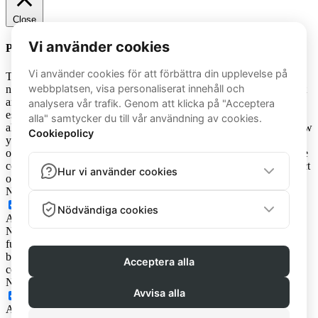
Close
Privacy Overview
This website uses cookies to improve your experience while you
navigate through the website. Out of these cookies, the cookies that
are categorized as necessary are stored on your browser as they are
essential for the working of basic functionalities of the website. We
also use third-party cookies that help us analyze and understand how
you use this website. These cookies will be stored in your browser
only with your consent. You also have the option to opt-out of these
cookies. But opting out of some of these cookies may have an effect
on your browsing experience.
Necessary
Necessary
Always Enabled
Necessary cookies are absolutely essential for the website to
function properly. This category only includes cookies that ensures
basic functionalities and security features of the website. These
cookies do not store any personal information.
Non-necessary
Non-necessary
Any cookies that may not be particularly necessary for the website