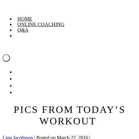
Skip
Linn Jacobsson
to
content
HOME
ONLINE COACHING
Q&A
Linn Jacobsson
Menu
Toggle
HOME
ONLINE COACHING
Q&A
PICS FROM TODAY’S
WORKOUT
Linn Jacobsson
|
Posted on
March 22, 2016
|