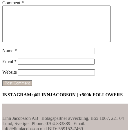
Comment
*
Name
*
Email
*
Website
INSTAGRAM: @LINNJACOBSON | +500k FOLLOWERS
Linn Jacobsson AB | Bolagspartner avveckling, Box 1067, 221 04
Lund, Sverige | Phone: 0704-833889 | Email:
info@linnjacobsson.nu | BID: 559152-7469