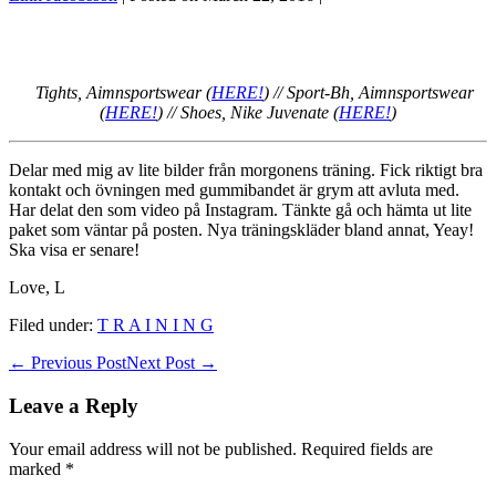
Tights, Aimnsportswear (
HERE!
) // Sport-Bh, Aimnsportswear
(
HERE!
) // Shoes, Nike Juvenate (
HERE!
)
Delar med mig av lite bilder från morgonens träning. Fick riktigt bra
kontakt och övningen med gummibandet är grym att avluta med.
Har delat den som video på Instagram. Tänkte gå och hämta ut lite
paket som väntar på posten. Nya träningskläder bland annat, Yeay!
Ska visa er senare!
Love, L
Filed under:
T R A I N I N G
Post
← Previous Post
Next Post →
Navigation
Leave a Reply
Your email address will not be published.
Required fields are
marked
*