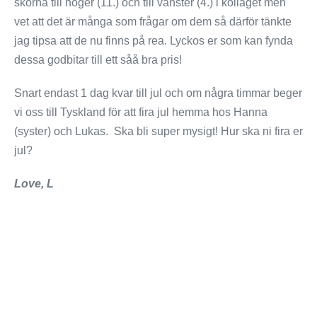
skorna till höger (11.) och till vänster (4.) i kollaget men
vet att det är många som frågar om dem så därför tänkte
jag tipsa att de nu finns på rea. Lyckos er som kan fynda
dessa godbitar till ett såå bra pris!
Snart endast 1 dag kvar till jul och om några timmar beger
vi oss till Tyskland för att fira jul hemma hos Hanna
(syster) och Lukas. Ska bli super mysigt! Hur ska ni fira er
jul?
Love, L