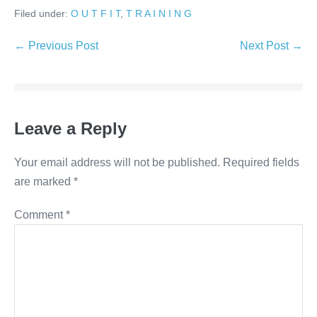
Filed under:
O U T F I T
,
T R A I N I N G
Post
← Previous Post
Next Post →
Navigation
Leave a Reply
Your email address will not be published.
Required fields
are marked
*
Comment
*