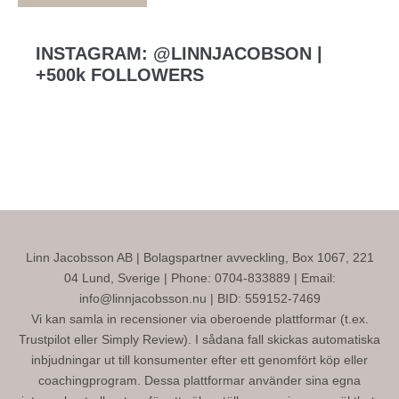
INSTAGRAM: @LINNJACOBSON |
+500k FOLLOWERS
Linn Jacobsson AB | Bolagspartner avveckling, Box 1067, 221
04 Lund, Sverige | Phone: 0704-833889 | Email:
info@linnjacobsson.nu | BID: 559152-7469
Vi kan samla in recensioner via oberoende plattformar (t.ex.
Trustpilot eller Simply Review). I sådana fall skickas automatiska
inbjudningar ut till konsumenter efter ett genomfört köp eller
coachingprogram. Dessa plattformar använder sina egna