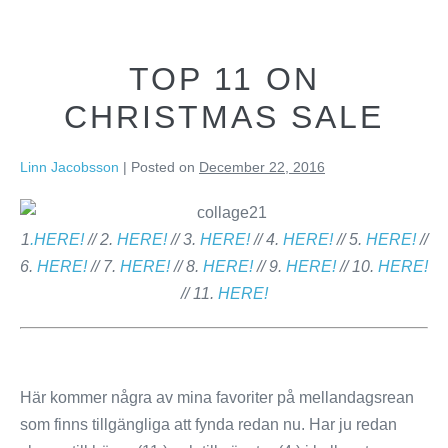
Skip
Linn Jacobsson
Menu
to
Toggle
content
TOP 11 ON
CHRISTMAS SALE
Linn Jacobsson
|
Posted on
December 22, 2016
1
.HERE!
// 2.
HERE!
// 3.
HERE!
// 4.
HERE!
// 5.
HERE!
//
6.
HERE!
// 7.
HERE!
// 8.
HERE!
// 9.
HERE!
// 10.
HERE!
// 11.
HERE!
Här kommer några av mina favoriter på mellandagsrean
som finns tillgängliga att fynda redan nu. Har ju redan