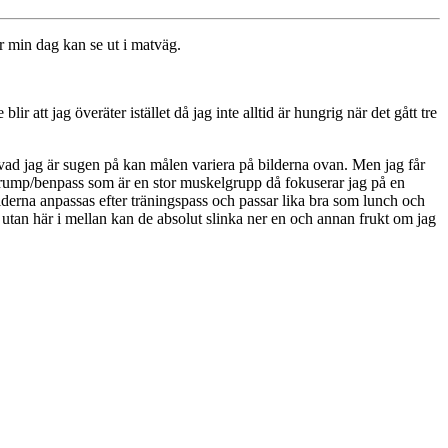
r min dag kan se ut i matväg.
r att jag överäter istället då jag inte alltid är hungrig när det gått tre
ch vad jag är sugen på kan målen variera på bilderna ovan. Men jag får
tt rump/benpass som är en stor muskelgrupp då fokuserar jag på en
iderna anpassas efter träningspass och passar lika bra som lunch och
n utan här i mellan kan de absolut slinka ner en och annan frukt om jag