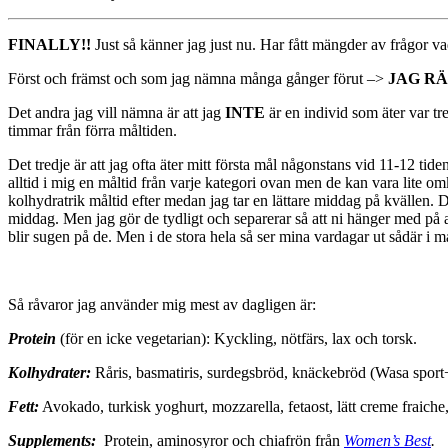
FINALLY!!
Just så känner jag just nu. Har fått mängder av frågor v
Först och främst och som jag nämna många gånger förut –>
JAG RÄ
Det andra jag vill nämna är att jag
INTE
är en individ som äter var tre
timmar från förra måltiden.
Det tredje är att jag ofta äter mitt första mål någonstans vid 11-12 ti
alltid i mig en måltid från varje kategori ovan men de kan vara lite 
kolhydratrik måltid efter medan jag tar en lättare middag på kvällen. 
middag. Men jag gör de tydligt och separerar så att ni hänger med på a
blir sugen på de. Men i de stora hela så ser mina vardagar ut sådär i m
Så råvaror jag använder mig mest av dagligen är:
Protein
(för en icke vegetarian): Kyckling, nötfärs, lax och torsk.
Kolhydrater:
Råris, basmatiris, surdegsbröd, knäckebröd (Wasa sport
Fett:
Avokado, turkisk yoghurt, mozzarella, fetaost, lätt creme fraiche,
Supplements:
Protein, aminosyror och chiafrön från
Women’s Best
.