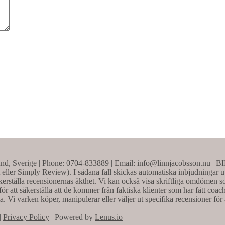
nd, Sverige | Phone: 0704-833889 | Email: info@linnjacobsson.nu | 
t eller Simply Review). I sådana fall skickas automatiska inbjudningar u
erställa recensionernas äkthet. Vi kan också visa skriftliga omdömen som
ör att säkerställa att de kommer från faktiska klienter som har fått co
ta. Vi varken köper, manipulerar eller väljer ut specifika recensioner för 
|
Privacy Policy
| Powered by
Lenus.io