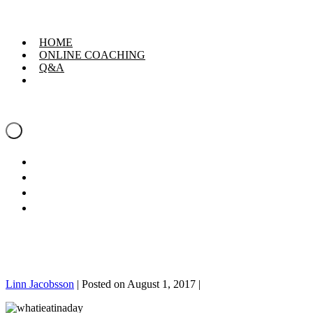
Skip
Linn Jacobsson
to
content
HOME
ONLINE COACHING
Q&A
Linn Jacobsson
Menu
Toggle
HOME
ONLINE COACHING
Q&A
Linn Jacobsson
|
Posted on
August 1, 2017
|