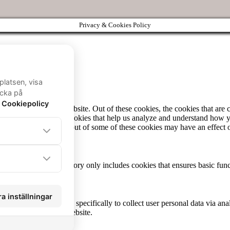
Privacy & Cookies Policy
igate through the website. Out of these cookies, the cookies that are c
We also use third-party cookies that help us analyze and understand how 
ese cookies. But opting out of some of these cookies may have an effect
ion properly. This category only includes cookies that ensures basic func
to function and is used specifically to collect user personal data via a
hese cookies on your website.