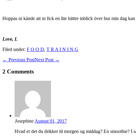
Hoppas ni kände att ni fick en lite bättre inblick över hur min dag kan
Love, L
Filed under:
F O O D
,
T R A I N I N G
Post
← Previous Post
Next Post →
Navigation
2
Comments
Josephine
August 01, 2017
Hvad er det du drikker til morgen og middag? En smoothie? I så