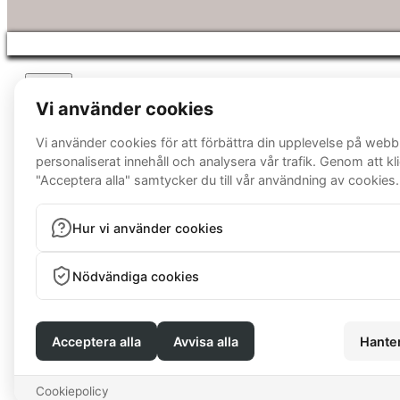
Close
Privacy Overview
This website uses cookies to improve your experience while you nav
essential for the working of basic functionalities of the website. 
only with your consent. You also have the option to opt-out of th
Necessary
Necessary
Always Enabled
Necessary cookies are absolutely essential for the website to funct
not store any personal information.
Non-necessary
Non-necessary
Any cookies that may not be particularly necessary for the website 
cookies. It is mandatory to procure user consent prior to running t
SAVE & ACCEPT