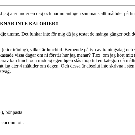
ad jag äter under en dag och har nu äntligen sammanställt måltider på hu
KNAR INTE KALORIER!!
dje timme. Det funkar inte för mig då jag testat de många gånger och de bli
den (efter träning), vilket är lunchtid. Beroende på typ av träningsdag o
omkastade vissa dagar om ni förstår hur jag menar? T.ex. om jag kört mi
Därav kan lunch och middag egentligen slås ihop till en kategori då målt
tt jag äter 4 måltider om dagen. Och dessa är absolut inte skrivna i ste
atväg.
+), bönpasta
 coconut oil.