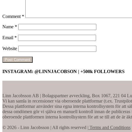
Comment
*
Name
*
Email
*
Website
INSTAGRAM: @LINNJACOBSON | +500k FOLLOWERS
Linn Jacobsson AB | Bolagspartner avveckling, Box 1067, 221 04 Lu
Vi kan samla in recensioner via oberoende plattformar (t.ex. Trustpilo
Dessa plattformar använder sina egna interna kontrollsystem för att säk
dessa omdömen gör vi själva en manuell kontroll innan de publiceras f
oberoende plattformen interna kontrollsystem för att se till att de är äk
© 2026 - Linn Jacobsson | All rights reserved |
Terms and Conditions