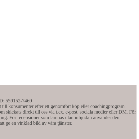
BID: 559152-7469
t till konsumenter efter ett genomfört köp eller coachingprogram.
 skickats direkt till oss via t.ex. e-post, sociala medier eller DM. För
aching. För recensioner som lämnas utan inbjudan använder den
att ge en vinklad bild av våra tjänster.