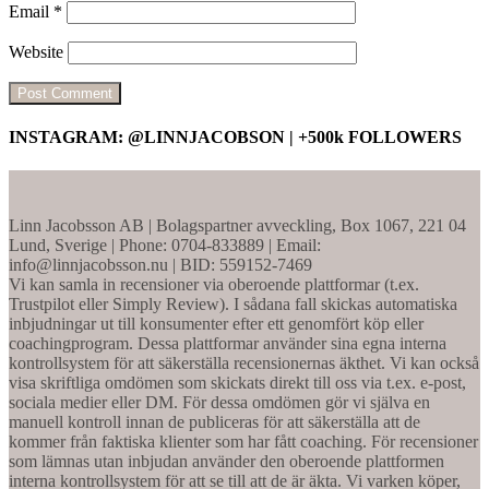
Email
*
Website
INSTAGRAM: @LINNJACOBSON | +500k FOLLOWERS
Linn Jacobsson AB | Bolagspartner avveckling, Box 1067, 221 04
Lund, Sverige | Phone: 0704-833889 | Email:
info@linnjacobsson.nu | BID: 559152-7469
Vi kan samla in recensioner via oberoende plattformar (t.ex.
Trustpilot eller Simply Review). I sådana fall skickas automatiska
inbjudningar ut till konsumenter efter ett genomfört köp eller
coachingprogram. Dessa plattformar använder sina egna interna
kontrollsystem för att säkerställa recensionernas äkthet. Vi kan också
visa skriftliga omdömen som skickats direkt till oss via t.ex. e-post,
sociala medier eller DM. För dessa omdömen gör vi själva en
manuell kontroll innan de publiceras för att säkerställa att de
kommer från faktiska klienter som har fått coaching. För recensioner
som lämnas utan inbjudan använder den oberoende plattformen
interna kontrollsystem för att se till att de är äkta. Vi varken köper,