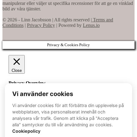
manipulerar eller väljer ut specifika recensioner för att ge en vinklad
bild av våra tjänster.
© 2026 - Linn Jacobsson | All rights reserved |
Terms and
Conditions
|
Privacy Policy
| Powered by
Lenus.io
Privacy & Cookies Policy
Close
Privacy Overview
This website uses cookies to improve your experience while
you navigate through the website. Out of these cookies, the
cookies that are categorized as necessary are stored on your
browser as they are essential for the working of basic
functionalities of the website. We also use third-party cookies
that help us analyze and understand how you use this website.
These cookies will be stored in your browser only with your
consent. You also have the option to opt-out of these cookies.