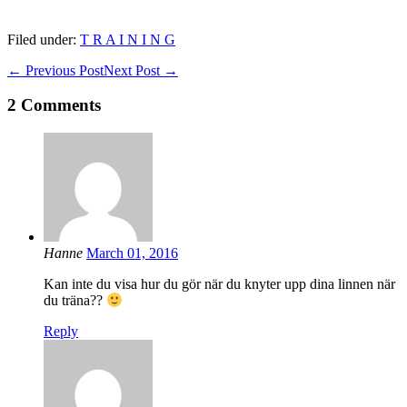
Filed under:
T R A I N I N G
Post
← Previous Post
Next Post →
Navigation
2
Comments
Hanne
March 01, 2016
Kan inte du visa hur du gör när du knyter upp dina linnen när
du träna??
Reply