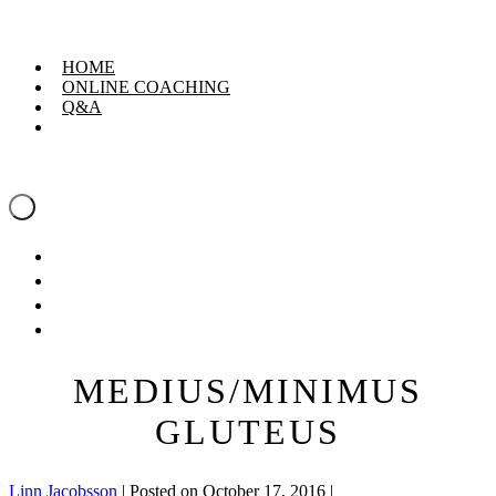
Skip
Linn Jacobsson
to
content
HOME
ONLINE COACHING
Q&A
Linn Jacobsson
Menu
Toggle
HOME
ONLINE COACHING
Q&A
MEDIUS/MINIMUS
GLUTEUS
Linn Jacobsson
|
Posted on
October 17, 2016
|