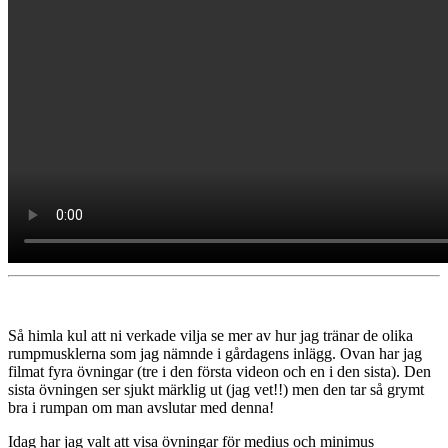
Så himla kul att ni verkade vilja se mer av hur jag tränar de olika
rumpmusklerna som jag nämnde i gårdagens inlägg. Ovan har jag
filmat fyra övningar (tre i den första videon och en i den sista). Den
sista övningen ser sjukt märklig ut (jag vet!!) men den tar så grymt
bra i rumpan om man avslutar med denna!
Idag har jag valt att visa övningar för medius och minimus