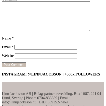
Name
*
Email
*
Website
INSTAGRAM: @LINNJACOBSON | +500k FOLLOWERS
Linn Jacobsson AB | Bolagspartner avveckling, Box 1067, 221 04
Lund, Sverige | Phone: 0704-833889 | Email:
info@linnjacobsson.nu | BID: 559152-7469