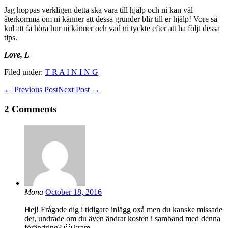
Jag hoppas verkligen detta ska vara till hjälp och ni kan väl
återkomma om ni känner att dessa grunder blir till er hjälp! Vore så
kul att få höra hur ni känner och vad ni tyckte efter att ha följt dessa
tips.
Love, L
Filed under:
T R A I N I N G
Post
← Previous Post
Next Post →
Navigation
2
Comments
Mona
October 18, 2016
Hej! Frågade dig i tidigare inlägg oxå men du kanske missade
det, undrade om du även ändrat kosten i samband med denna
förändring? 🙂 kram