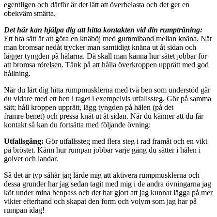
egentligen och därför är det lätt att överbelasta och det ger en
obekväm smärta.
Det här kan hjälpa dig att hitta kontakten vid din rumpträning:
Ett bra sätt är att göra en knäböj med gummiband mellan knäna. När
man bromsar nedåt trycker man samtidigt knäna ut åt sidan och
lägger tyngden på hälarna. Då skall man känna hur sätet jobbar för
att bromsa rörelsen. Tänk på att hålla överkroppen upprätt med god
hållning.
När du lärt dig hitta rumpmusklerna med två ben som understöd går
du vidare med ett ben i taget i exempelvis utfallssteg. Gör på samma
sätt; håll kroppen upprätt, lägg tyngden på hälen (på det
främre benet) och pressa knät ut åt sidan. När du känner att du får
kontakt så kan du fortsätta med följande övning:
Utfallsgång:
Gör utfallssteg med flera steg i rad framåt och en vikt
på bröstet. Känn hur rumpan jobbar varje gång du sätter i hälen i
golvet och landar.
Så det är typ såhär jag lärde mig att aktivera rumpmusklerna och
dessa grunder har jag sedan tagit med mig i de andra övningarna jag
kör under mina benpass och det har gjort att jag kunnat lägga på mer
vikter efterhand och skapat den form och volym som jag har på
rumpan idag!