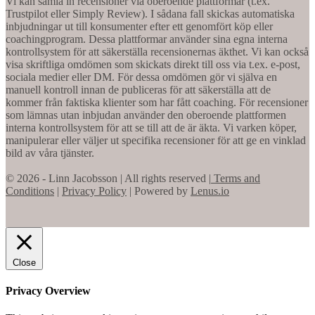
Vi kan samla in recensioner via oberoende plattformar (t.ex.
Trustpilot eller Simply Review). I sådana fall skickas automatiska
inbjudningar ut till konsumenter efter ett genomfört köp eller
coachingprogram. Dessa plattformar använder sina egna interna
kontrollsystem för att säkerställa recensionernas äkthet. Vi kan också
visa skriftliga omdömen som skickats direkt till oss via t.ex. e-post,
sociala medier eller DM. För dessa omdömen gör vi själva en
manuell kontroll innan de publiceras för att säkerställa att de
kommer från faktiska klienter som har fått coaching. För recensioner
som lämnas utan inbjudan använder den oberoende plattformen
interna kontrollsystem för att se till att de är äkta. Vi varken köper,
manipulerar eller väljer ut specifika recensioner för att ge en vinklad
bild av våra tjänster.
© 2026 - Linn Jacobsson | All rights reserved |
Terms and
Conditions
|
Privacy Policy
| Powered by
Lenus.io
Close
Privacy Overview