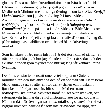
gluteus. Dessa musklers huvudfunktion är att lyfta benet åt sidan.
Utifrån min bedömning tycker jag att jag kommer åt/aktiverar
Medius och Minimus med ensidiga övningar som t.ex.
Sido Benlyft
i kabel maskin
som jag visar i övning 2 i första videon.
Andra övningar som också aktiverar dessa muskler är
Enbenta
Knäböj
(övning 1 och 3 i första videon) och
Sidogång med
Gummiband
(variant på denna i andra videon). Både Medius och
Minimus skapar stabilitet vid enbenta övningar och därför är
t.ex. Enbenta Knäböj ett väldigt bra alternativ då denna övning ökar
påfrestningen av stabiliteten och därmed ökar aktiveringen i
muskeln.
Som jag skrev i gårdagens inlägg så är det stor skillnad på hur jag
tränar rumpa idag och hur jag tränade den för ett år sedan och denna
skillnad har och göra mycket med hur jag idag får kontakt i mina
övningar.
Det finns en stor tendens att omedvetet koppla ur Gluteus
muskulaturen och inte använda den på ett optimalt sätt. Detta beror
bland annat på att vi sitter en stor del av dagen och muskeln i
ljumsken, höftböjarmuskeln, blir stram. Med en stram
höftböjarmuskel tippas bäckenet framåt vilket ökar svanken, och
sätesmuskeln hamnar då i ett ofunktionellt läge för att kopplas in.
När man då utför övningar som t.ex. utfallssteg så använder vi våra
ryggmuskler och baksida lår som inte är avsedda för uppgiften