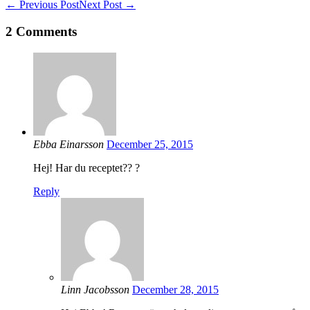
Post
← Previous Post
Next Post →
Navigation
2
Comments
Ebba Einarsson
December 25, 2015
Hej! Har du receptet?? ?
Reply
Linn Jacobsson
December 28, 2015