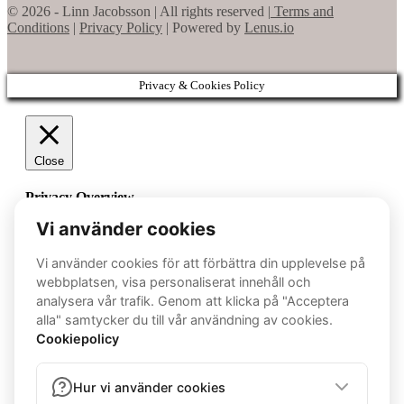
© 2026 - Linn Jacobsson | All rights reserved |
Terms and
Conditions
|
Privacy Policy
| Powered by
Lenus.io
Privacy & Cookies Policy
Close
Privacy Overview
This website uses cookies to improve your experience while
you navigate through the website. Out of these cookies, the
cookies that are categorized as necessary are stored on your
browser as they are essential for the working of basic
functionalities of the website. We also use third-party cookies
that help us analyze and understand how you use this website.
These cookies will be stored in your browser only with your
consent. You also have the option to opt-out of these cookies.
But opting out of some of these cookies may have an effect
on your browsing experience.
Necessary