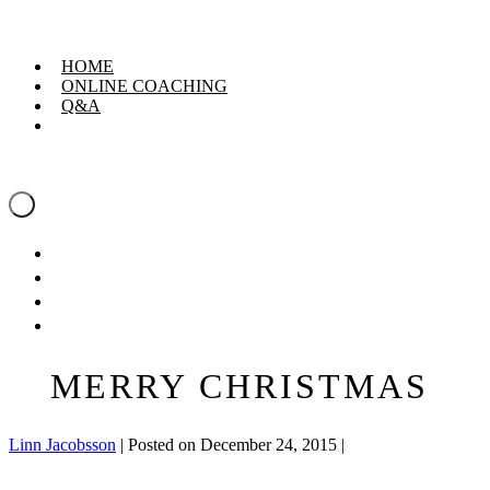
Skip
Linn Jacobsson
to
content
HOME
ONLINE COACHING
Q&A
Linn Jacobsson
Menu
Toggle
HOME
ONLINE COACHING
Q&A
MERRY CHRISTMAS
Linn Jacobsson
|
Posted on
December 24, 2015
|