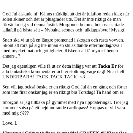
God Jul älskade ni! Känns märkligt att det är julafton redan idag när
solen skiner och det är plusgrader ute. Det är inte riktigt de man
förväntar sig vid denna årstid. Morgonen hemma hos oss startade
iallafall på bästa sätt – Nybakta scones och julklappsbyte! Mysigt!
Snart ska vi ut på en längre promenad i skogen och rasta vovven.
Skönt att röra på sig lite innan en stillasittande eftermiddag/kväll
med mycket mat och gottigheter. Riskerar att få myror i benen
annars.. ?
Det jag egentligen ville få ut av detta inlägg var att
Tacka Er
för
alla fantastiska kommentarer och er stöttning varje dag! Ni är helt
UNDERBARA! TACK TACK TACK! <3
Sen vill jag också önska er en riktigt God Jul än en gång och för er
som inte firar önskar jag er en riktigt bra Torsdag! Ta hand om er!
Imorgon är jag tillbaka på gymmet med nya uppdateringar. Tror jag
kommer satsa på ett hejdundrande cardiopass! Hoppas ni vill vara
med mig :)???
Love, L