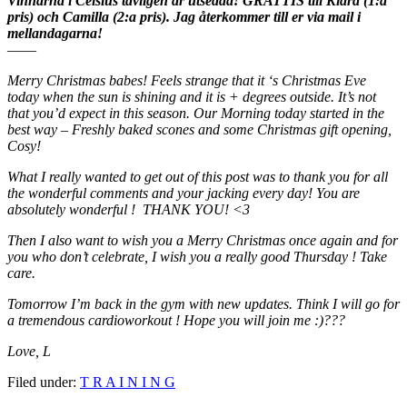
Vinnarna i Celsius tävligen är utsedda! GRATTIS till Klara (1:a
pris) och Camilla (2:a pris). Jag återkommer till er via mail i
mellandagarna!
——
Merry Christmas babes! Feels strange that it ‘s Christmas Eve
today when the sun is shining and it is + degrees outside. It’s not
that you’d expect in this season. Our Morning today started in the
best way – Freshly baked scones and some Christmas gift opening,
Cosy!
What I really wanted to get out of this post was to thank you for all
the wonderful comments and your jacking every day! You are
absolutely wonderful ! THANK YOU! <3
Then I also want to wish you a Merry Christmas once again and for
you who don’t celebrate, I wish you a really good Thursday ! Take
care.
Tomorrow I’m back in the gym with new updates. Think I will go for
a tremendous cardioworkout ! Hope you will join me :)???
Love, L
Filed under:
T R A I N I N G