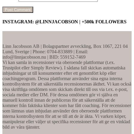
INSTAGRAM: @LINNJACOBSON | +500k FOLLOWERS
Linn Jacobsson AB | Bolagspartner avveckling, Box 1067, 221 04
Lund, Sverige | Phone: 0704-833889 | Email:
info@linnjacobsson.nu | BID: 559152-7469
Vi kan samla in recensioner via oberoende plattformar (t.ex.
Trustpilot eller Simply Review). I sådana fall skickas automatiska
inbjudningar ut till konsumenter efter ett genomfört köp eller
coachingprogram. Dessa plattformar använder sina egna interna
kontrollsystem för att säkerställa recensionernas äkthet. Vi kan också
visa skriftliga omdömen som skickats direkt till oss via t.ex. e-post,
sociala medier eller DM. För dessa omdömen gör vi själva en
manuell kontroll innan de publiceras för att säkerställa att de
kommer från faktiska klienter som har fått coaching. För recensioner
som lämnas utan inbjudan använder den oberoende plattformen
interna kontrollsystem för att se till att de är äkta. Vi varken köper,
manipulerar eller väljer ut specifika recensioner för att ge en vinklad
bild av våra tjänster.