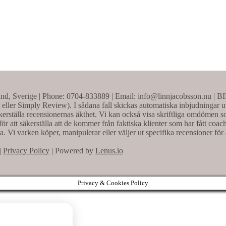
nd, Sverige | Phone: 0704-833889 | Email: info@linnjacobsson.nu | 
t eller Simply Review). I sådana fall skickas automatiska inbjudningar u
erställa recensionernas äkthet. Vi kan också visa skriftliga omdömen som
ör att säkerställa att de kommer från faktiska klienter som har fått co
ta. Vi varken köper, manipulerar eller väljer ut specifika recensioner för 
|
Privacy Policy
| Powered by
Lenus.io
Privacy & Cookies Policy