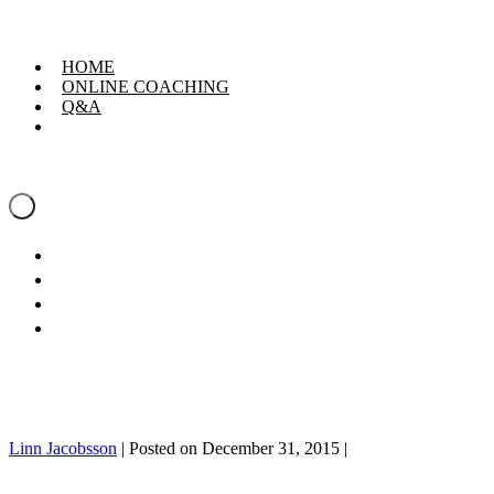
Skip
Linn Jacobsson
to
content
HOME
ONLINE COACHING
Q&A
Linn Jacobsson
Menu
Toggle
HOME
ONLINE COACHING
Q&A
Linn Jacobsson
|
Posted on
December 31, 2015
|