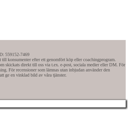
BID: 559152-7469
t till konsumenter efter ett genomfört köp eller coachingprogram.
 skickats direkt till oss via t.ex. e-post, sociala medier eller DM. För
aching. För recensioner som lämnas utan inbjudan använder den
att ge en vinklad bild av våra tjänster.