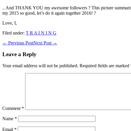
.. And THANK YOU my awesome followers ? This picture summarize you
my 2015 so good, let’s do it again together 2016! ?
Love, L
Filed under:
T R A I N I N G
Post
← Previous Post
Next Post →
Navigation
Leave a Reply
Your email address will not be published.
Required fields are marked
Comment
*
Name
*
Email
*