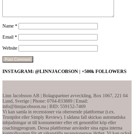
Name
*
Email
*
Website
INSTAGRAM: @LINNJACOBSON | +500k FOLLOWERS
Linn Jacobsson AB | Bolagspartner avveckling, Box 1067, 221 04
Lund, Sverige | Phone: 0704-833889 | Email:
info@linnjacobsson.nu | BID: 559152-7469
Vi kan samla in recensioner via oberoende plattformar (t.ex.
Trustpilot eller Simply Review). I sådana fall skickas automatiska
inbjudningar ut till konsumenter efter ett genomfört köp eller
coachingprogram. Dessa plattformar använder sina egna interna
kontrollsystem för att säkerställa recensionernas äkthet. Vi kan också