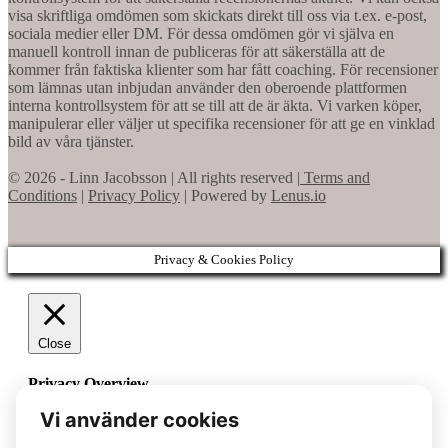
visa skriftliga omdömen som skickats direkt till oss via t.ex. e-post,
sociala medier eller DM. För dessa omdömen gör vi själva en
manuell kontroll innan de publiceras för att säkerställa att de
kommer från faktiska klienter som har fått coaching. För recensioner
som lämnas utan inbjudan använder den oberoende plattformen
interna kontrollsystem för att se till att de är äkta. Vi varken köper,
manipulerar eller väljer ut specifika recensioner för att ge en vinklad
bild av våra tjänster.
© 2026 - Linn Jacobsson | All rights reserved |
Terms and
Conditions
|
Privacy Policy
| Powered by
Lenus.io
Privacy & Cookies Policy
Close
Privacy Overview
This website uses cookies to improve your experience while
you navigate through the website. Out of these cookies, the