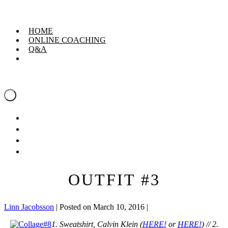
Skip
Linn Jacobsson
to
content
HOME
ONLINE COACHING
Q&A
Linn Jacobsson
Menu
Toggle
HOME
ONLINE COACHING
Q&A
OUTFIT #3
Linn Jacobsson
|
Posted on
March 10, 2016
|
1. Sweatshirt, Calvin Klein (
HERE!
or
HERE!
) // 2.