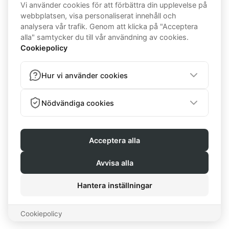
cookies that are categorized as necessary are stored on your
browser as they are essential for the working of basic
functionalities of the website. We also use third-party cookies
that help us analyze and understand how you use this website.
These cookies will be stored in your browser only with your
consent. You also have the option to opt-out of these cookies.
But opting out of some of these cookies may have an effect
on your browsing experience.
Necessary
Necessary
Always Enabled
Necessary cookies are absolutely essential for the website to
function properly. This category only includes cookies that
ensures basic functionalities and security features of the
website. These cookies do not store any personal information.
Non-necessary
Non-necessary
Any cookies that may not be particularly necessary for the
website to function and is used specifically to collect user
personal data via analytics, ads, other embedded contents are
termed as non-necessary cookies. It is mandatory to procure
user consent prior to running these cookies on your website.
SAVE & ACCEPT