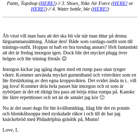
Pants, Topshop (
HERE!
) // 3. Shoes, Nike Air Force (
HERE!
or
HERE!
) // 4. Water bottle, bkr (
HERE!
)
Åh visst vill man bara att det ska bli vår när man tittar på denna
färgsammansättning. Älskar den! Både som vardags-outfit som till
tränings-outfit. Hoppas ni haft en bra torsdag annars? Helt fantastiskt
att det är fredag imorgon igen. Dock blir det mycket plugg över
helgen och lite träning förstås 😉
Imorgon kickar jag igång dagen med ett rump pass utan tyngre
vikter. Kommer använda mycket gummiband och vristvikter som en
lite förstärkning av den egna kroppsvikten. Det svider ända in i.. vill
jag lova! Kommer dela hela passet här imorgon och ni som är
nybörjare är det ett riktigt bra pass att börja träna rumpa på. Kanske
lite färre repetitioner och set än de antalet jag kör 🙂
Nu är det snart dags för lite kvällsmiddag. Idag blir det en potatis
och blomkålssoppa med nyskalade räkor i och till de har jag
knäckebröd med Philadelphia gräslök på, Mums!
Love, L