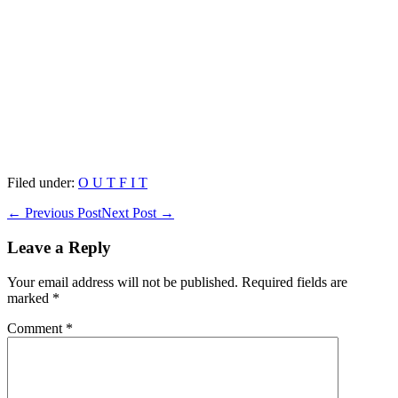
Filed under:
O U T F I T
Post
← Previous Post
Next Post →
Navigation
Leave a Reply
Your email address will not be published.
Required fields are
marked
*
Comment
*